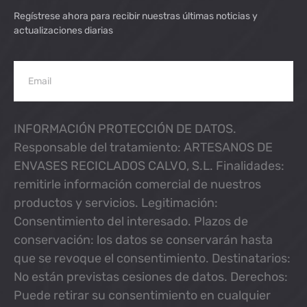
Regístrese ahora para recibir nuestras últimas noticias y
actualizaciones diarias
INFORMACIÓN PROTECCIÓN DE DATOS.
Responsable del tratamiento: ARTESANOS DE
ENVASES RECICLADOS CALVO, S.L. Finalidades:
remitirle información comercial de nuestros
productos y servicios. Legitimación:
Consentimiento del interesado. Plazos de
conservación: los datos se conservarán hasta
que se revoque el consentimiento. Destinatarios:
No están previstas cesiones de datos. Derechos:
Puede retirar su consentimiento en cualquier