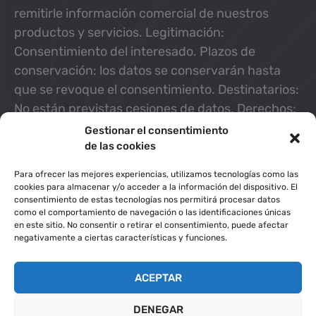
remitirle información comercial de nuestros
productos y servicios. Legitimación:
Consentimiento del interesado. Plazos de
conservación: los datos se conservarán hasta
que se revoque el consentimiento. Destinatarios:
No están previstas cesiones de datos. Derechos:
Puede retirar su consentimiento en cualquier
Gestionar el consentimiento
momento, así como acceder, rectificar, suprimir
de las cookies
sus datos y demás derechos ante el responsable
Para ofrecer las mejores experiencias, utilizamos tecnologías como las
en info@artesanosdeenvases.com. Información
cookies para almacenar y/o acceder a la información del dispositivo. El
consentimiento de estas tecnologías nos permitirá procesar datos
Adicional: puede ampliar la información en
como el comportamiento de navegación o las identificaciones únicas
Política de Privacidad.
en este sitio. No consentir o retirar el consentimiento, puede afectar
negativamente a ciertas características y funciones.
He leído y acepto
la Política de Privacidad
.
ACEPTAR
DENEGAR